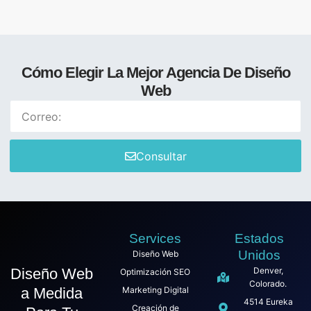
Cómo Elegir La Mejor Agencia De Diseño
Web
Consultar
Services
Estados
Unidos
Diseño Web
Diseño Web
Denver,
Optimización SEO
Colorado.
a Medida
Marketing Digital
4514 Eureka
Creación de