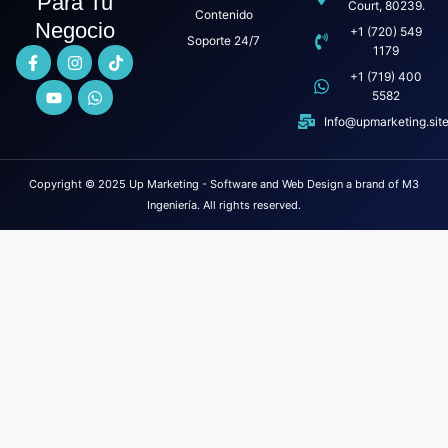
Para Tu
Court, 80239.
Contenido
Negocio
+1 (720) 549
Soporte 24/7
1179
+1 (719) 400
5582
Info@upmarketing.sit
Copyright © 2025 Up Marketing - Software and Web Design a brand of M3
Ingeniería. All rights reserved.